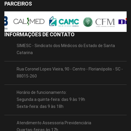
PARCEIROS
INFORMAÇÕES DE CONTATO
SIMESC - Sindicato dos Médicos do Estado de Santa
Catarina
Rua Coronel Lopes Vieira, 90 - Centro - Florianópolis - SC -
88015-260
Horário de funcionamento:
Segunda a quinta-feira: das 9 às 19h
Sexta-feira: das 9 às 18h
Atendimento Assessoria Previdenciária
Quartas-feiras às 17h