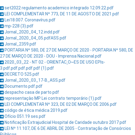
set2022 regulamento academico integrado 12.09.22.pdf
LEI COMPLEMENTAR Nº 773, DE 11 DE AGOSTO DE 2021.pdf
Lei18.007. Coronavírus.pdf
mp-228 (3).pdf
Jornal_2020_04_12.indd.pdf
Jornal_2020_04_05.pdfASS.pdf
Jornal_2359.pdf
PORTARIA Nº 580, DE 27 DE MARÇO DE 2020 - PORTARIA Nº 580, DE
27 DE MARÇO DE 2020 - DOU - Imprensa Nacional.pdf
2020_03_22 - NT 02 - ORIENTAC¸O~ES DE USO EPIs-
3.pdf.pdf.pdf.pdf.pdf (1).pdf
DECRETO 525.pdf
Jornal_2020_03_17-B_ASS.pdf
Documento.pdf.pdf
despacho casa de parto.pdf
representaçào MP Lei contrato temporário (1).pdf
LEI COMPLEMENTAR Nº 323, DE 02 DE MARÇO DE 2006.pdf
código de ética médica 2019.pdf
Ofício 051.19 ses.pdf
Notificação Extrajudicial Hospital de Caridade outubro 2017.pdf
LEI Nº 11.107, DE 6 DE ABRIL DE 2005 - Contratação de Consórcios
Públicos