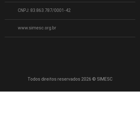
CNPJ: 83.863.787/0001-42
www.simesc.org.br
Todos direitos reservados 2026 © SIMESC