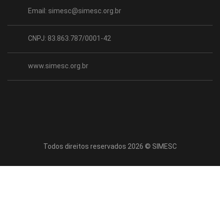
Email:
simesc@simesc.org.br
CNPJ: 83.863.787/0001-42
www.simesc.org.br
Todos direitos reservados 2026 © SIMESC