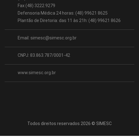
Fax (48) 3222.9279
Defensoria Médica 24 horas: (48) 99621 8625
Plantão de Diretoria: das 11 às 21h: (48) 99621 8626
Email:
simesc@simesc.org.br
CNPJ: 83.863.787/0001-42
www.simesc.org.br
Todos direitos reservados 2026 © SIMESC