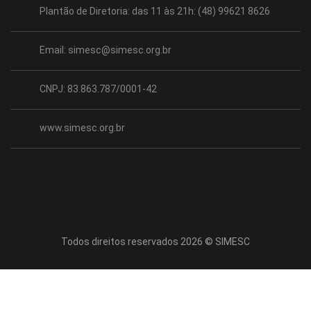
Plantão de Diretoria: das 11 às 21h: (48) 99621 8626
Email:
simesc@simesc.org.br
CNPJ: 83.863.787/0001-42
www.simesc.org.br
Todos direitos reservados 2026 © SIMESC