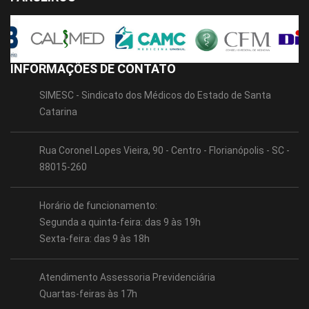
INFORMAÇÕES DE CONTATO
SIMESC - Sindicato dos Médicos do Estado de Santa
Catarina
Rua Coronel Lopes Vieira, 90 - Centro - Florianópolis - SC -
88015-260
Horário de funcionamento:
Segunda a quinta-feira: das 9 às 19h
Sexta-feira: das 9 às 18h
Atendimento Assessoria Previdenciária
Quartas-feiras às 17h