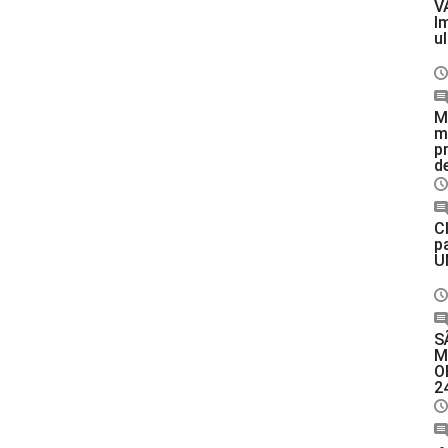
V
I
u
M
m
p
de
C
p
U
S
M
O
2