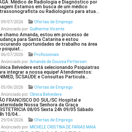
AGA: Médico de Radiologia e Diagnóstico por
magem Estamos em busca de um médico
ltrassonografista ou Radiologista para atua...
09/07/2026
Ofertas de Emprego
Anúnciado por:
Guilherme Vicente
e chamo Amanda, estou em processo de
udança para Santa Catarina e estou
rocurando oportunidades de trabalho na área
 psiquiat...
06/07/2026
Profissionais
Anúnciado por:
Amanda de Gouvea Pettersen
línica Belvedere está selecionando Psiquiatras
ara integrar a nossa equipe! Atendimentos:
NIMED, SCSAÚDE e Consultas Particula...
05/06/2026
Ofertas de Emprego
Anúnciado por:
Clinica Belvedere
ÃO FRANCISCO DO SUL/SC Hospital e
aternidade Nossa Senhora da Graça
BSTETRICIA 08/05 Sexta 24h 09/05 Sábado
4h 10/04...
29/04/2026
Ofertas de Emprego
Anúnciado por:
MICHELE CRISTINA DE FARIAS MAIA