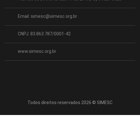
Email:
simesc@simesc.org.br
CNPJ: 83.863.787/0001-42
www.simesc.org.br
Todos direitos reservados 2026 © SIMESC