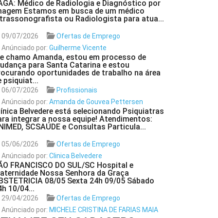
AGA: Médico de Radiologia e Diagnóstico por
magem Estamos em busca de um médico
ltrassonografista ou Radiologista para atua...
09/07/2026
Ofertas de Emprego
Anúnciado por:
Guilherme Vicente
e chamo Amanda, estou em processo de
udança para Santa Catarina e estou
rocurando oportunidades de trabalho na área
 psiquiat...
06/07/2026
Profissionais
Anúnciado por:
Amanda de Gouvea Pettersen
línica Belvedere está selecionando Psiquiatras
ara integrar a nossa equipe! Atendimentos:
NIMED, SCSAÚDE e Consultas Particula...
05/06/2026
Ofertas de Emprego
Anúnciado por:
Clinica Belvedere
ÃO FRANCISCO DO SUL/SC Hospital e
aternidade Nossa Senhora da Graça
BSTETRICIA 08/05 Sexta 24h 09/05 Sábado
4h 10/04...
29/04/2026
Ofertas de Emprego
Anúnciado por:
MICHELE CRISTINA DE FARIAS MAIA