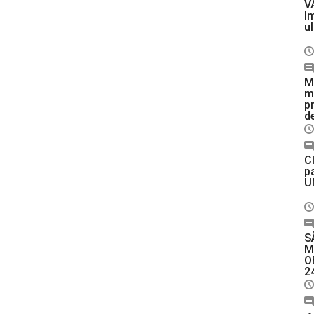
V
I
u
M
m
p
de
C
p
U
S
M
O
2